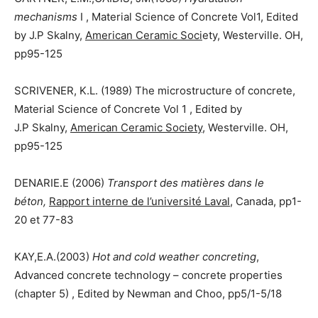
mechanisms
I , Material Science of Concrete Vol1, Edited
by J.P Skalny,
American Ceramic Soci
ety, Westerville. OH,
pp95-125
SCRIVENER, K.L. (1989) The microstructure of concrete,
Material Science of Concrete Vol 1 , Edited by
J.P Skalny,
American Ceramic Society
, Westerville. OH,
pp95-125
DENARIE.E (2006)
Transport des matières dans le
béton,
Rapport interne de l’université Laval
, Canada, pp1-
20 et 77-83
KAY,E.A.(2003)
Hot and cold weather concreting
,
Advanced concrete technology – concrete properties
(chapter 5) , Edited by Newman and Choo, pp5/1-5/18