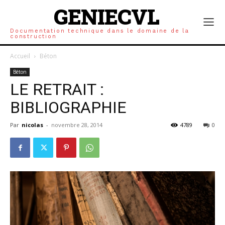
GENIECVL
Documentation technique dans le domaine de la
construction
Accueil
Béton
Béton
LE RETRAIT :
BIBLIOGRAPHIE
Par
nicolas
-
novembre 28, 2014
4789
0