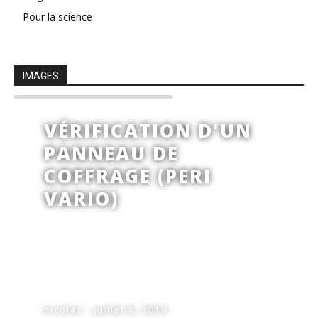
Pour la science
IMAGES
VÉRIFICATION D'UN
PANNEAU DE
COFFRAGE (PERI
VARIO)
nicolas - juillet 8, 2019