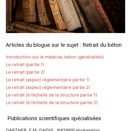
Articles du blogue sur le sujet : Retrait du béton
I
ntroduction sur le matériau béton (généralités)
Le retrait (partie 1)
Le retrait (partie 2)
Le retrait (aspect réglementaire partie 1)
Le retrait (aspect réglementaire partie 2)
Le retrait (à l’échelle de la structure partie 1)
Le retrait (à l’échelle de la structure partie 2)
Publications scientifiques spécialisées
GARTNER, E.M.,GAIDIS, JM(1989)
Hydratation