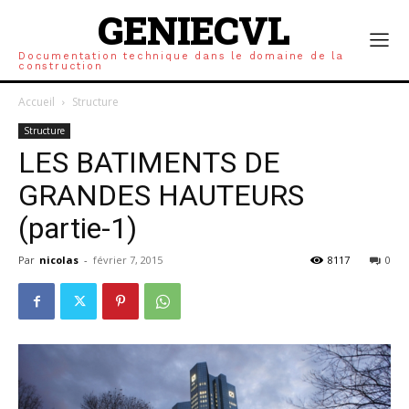
GENIECVL
Documentation technique dans le domaine de la
construction
Accueil
Structure
Structure
LES BATIMENTS DE
GRANDES HAUTEURS
(partie-1)
Par
nicolas
-
février 7, 2015
8117
0