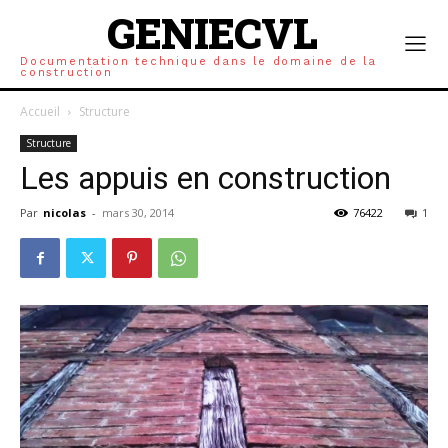
GENIECVL
Documentation technique dans le domaine de la
construction
Accueil
Structure
Structure
Les appuis en construction
Par
nicolas
-
mars 30, 2014
76422
1