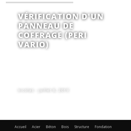
VÉRIFICATION D'UN
PANNEAU DE
COFFRAGE (PERI
VARIO)
nicolas - juillet 8, 2019
Accueil
Acier
Béton
Bois
Structure
Fondation