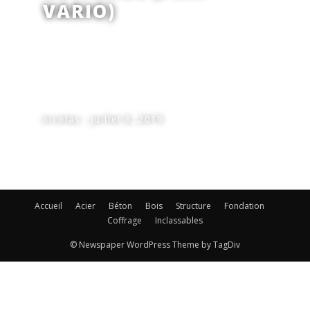
VARIO)
nicolas - juillet 8, 2019
Accueil
Acier
Béton
Bois
Structure
Fondation
Coffrage
Inclassables
© Newspaper WordPress Theme by TagDiv