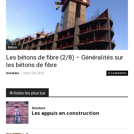
l’effet de voute, de paroi, la ségrégation, l’agglomération ou
l’appauvrissement des fibres. Il appartient au laboratoire d’avoir la
capacité expérimentale de reproduite et d’analyser ces
phénomènes dans le but d’améliorer les propriétés du matériau.
Crédit photo : osde8info @ Flickr
Béton
Les bétons de fibre (2/8) – Généralités sur
les bétons de fibre
nicolas
-
mars 24, 2012
0 Comments
Articles les plus lus