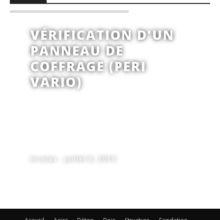
VÉRIFICATION D'UN
PANNEAU DE
COFFRAGE (PERI
VARIO)
nicolas - juillet 8, 2019