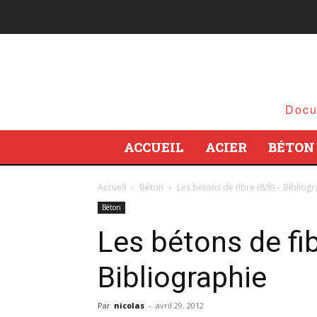
Docu
ACCUEIL
ACIER
BÉTON
Accueil
Béton
Les bétons de fibre (8/8) – Bibliog
Béton
Les bétons de fib
Bibliographie
Par
nicolas
-
avril 29, 2012