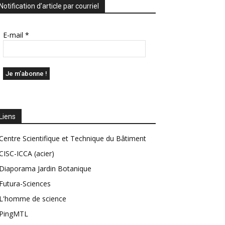
Notification d’article par courriel
E-mail
*
Liens
Centre Scientifique et Technique du Bâtiment
CISC-ICCA (acier)
Diaporama Jardin Botanique
Futura-Sciences
L'homme de science
PingMTL