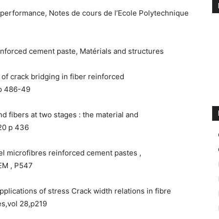
e performance, Notes de cours de l’Ecole Polytechnique
inforced cement paste, Matérials and structures
f crack bridging in fiber reinforced
 p 486-49
nd fibers at two stages : the material and
 20 p 436
el microfibres reinforced cement pastes ,
LEM , P547
plications of stress Crack width relations in fibre
es,vol 28,p219