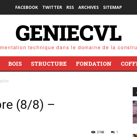
FACEBOOK
TWITTER
RSS
ARCHIVES
SITEMAP
GENIECVL
mentation technique dans le domaine de la constru
BOIS
STRUCTURE
FONDATION
COFF
raphie
re (8/8) –
3748
1