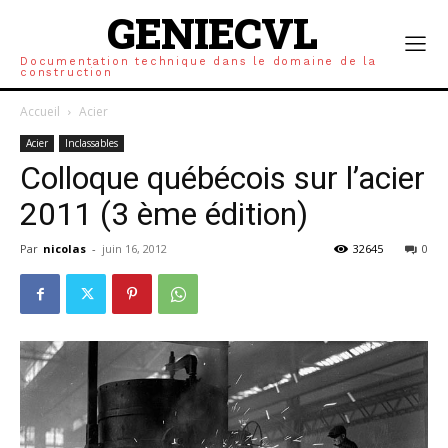
l’appauvrissement des fibres. Il appartient au laboratoire d’avoir la
GENIECVL
capacité expérimentale de reproduite et d’analyser ces
phénomènes dans le but d’améliorer les propriétés du matériau.
Documentation technique dans le domaine de la
construction
Crédit photo : osde8info @ Flickr
Accueil
Acier
Acier
Inclassables
Colloque québécois sur l’acier
2011 (3 ème édition)
Par
nicolas
-
juin 16, 2012
32645
0