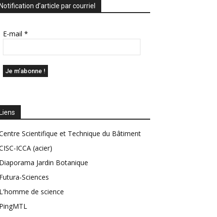
ssement des fibres. Il appartient au laboratoire d’avoir la capacité
Notification d’article par courriel
E-mail
*
Liens
Centre Scientifique et Technique du Bâtiment
CISC-ICCA (acier)
Diaporama Jardin Botanique
Futura-Sciences
L'homme de science
PingMTL