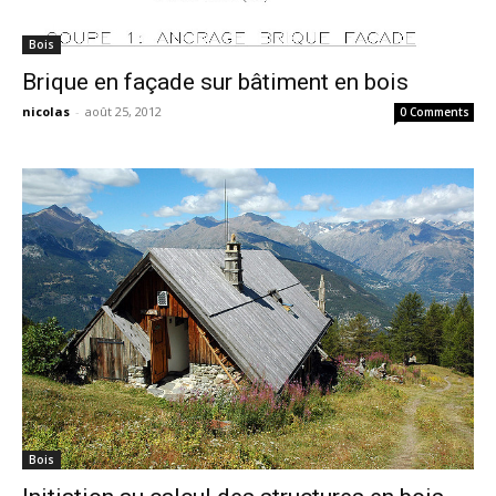
Crédit photo : osde8info @ Flickr
Bois
Brique en façade sur bâtiment en bois
nicolas
-
août 25, 2012
0 Comments
Bois