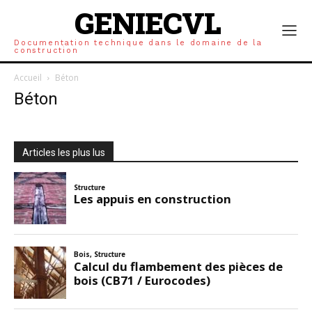
de choisir des formes, des tailles variées. Parmi les caractéristiques
GENIECVL
principales on peur citer le diamètre, la longueur, la
surface spécifique, la forme, la géométrie de la section
Documentation technique dans le domaine de la
transversale. Les propriétés ainsi recherchées sont la ductilité,
construction
l’ancrage dans la matrice cimentaire, la maniabilité lors du coulage
Accueil
Béton
sur chantier. Il est également important de préciser que l’on
recherche par ailleurs des propriétés intrinsèques du matériau,
Béton
comme son module d élasticité. La variété des formes et des types
de fibre est due à l’influence des paramètres dimensionnels sur les
grandeurs caractéristiques du matériau (contrainte post fissuration
Articles les plus lus
par exemple). Les chercheurs ont donc essayé de modifier le
comportement du matériau en réalisant des formulations variées.
Les différentes formes de fibres qui sont présentées ci-dessous
reflètent bien la volonté d’optimiser la surface d’adhérence au
niveau de l’interface matrice fibre, mais également l’ancrage aux
extrémités des fibres.