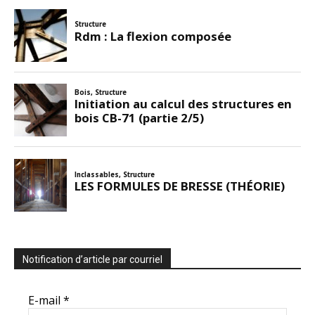
On note que les fibres les plus souvent utilisées sont à section
circulaires avec un diamètre pouvant aller de 0.4 à 0.8 mm et des
longueurs de 25 à 55 mm. Pour des raisons de fabrication que nous
décrirons par la suite, les BFM classique présentent un taux de fibre
faible, de l’ordre de 2 à 5 %.
Notification d’article par courriel
Principe général de fonctionnement des bétons à
E-mail
*
base de fibres métalliques