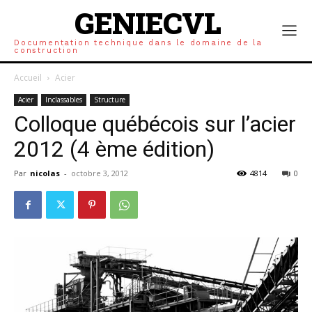
GENIECVL
Documentation technique dans le domaine de la
construction
Accueil
Acier
Acier
Inclassables
Structure
Colloque québécois sur l’acier
2012 (4 ème édition)
Par
nicolas
-
octobre 3, 2012
4814
0